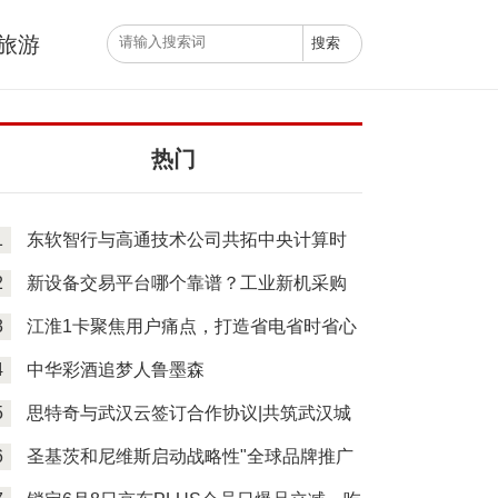
旅游
热门
1
东软智行与高通技术公司共拓中央计算时
代汽车
2
新设备交易平台哪个靠谱？工业新机采购
的省钱
3
江淮1卡聚焦用户痛点，打造省电省时省心
纯电物
4
中华彩酒追梦人鲁墨森
5
思特奇与武汉云签订合作协议|共筑武汉城
市算力
6
圣基茨和尼维斯启动战略性"全球品牌推广
划”