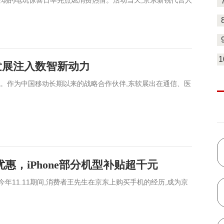
首日登场的电玩惊喜日率先点燃消费热情。活动当天,京东新锐代言人
1
发展注入数智新动力
幕。作为中国移动长期以来的战略合作伙伴,东软展出在通信、医
优惠，iPhone部分机型补贴超千元
”今年11.11期间,消费者王先生在京东上购买手机的经历,成为京