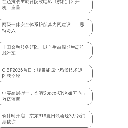
红色抗战主旋律院线电影《樱桃河》开
机，童星
两级一体安全体系护航算力网建设——思
特奇入
丰田金融服务矩阵：以全生命周期生态绘
就汽车
CIBF2026首日：蜂巢能源全场景技术矩
阵获全球
中美高层握手，香港Space-CNX如何抢占
万亿蓝海
倒计时开启！京东618夏日歌会送3万张门
票携惊