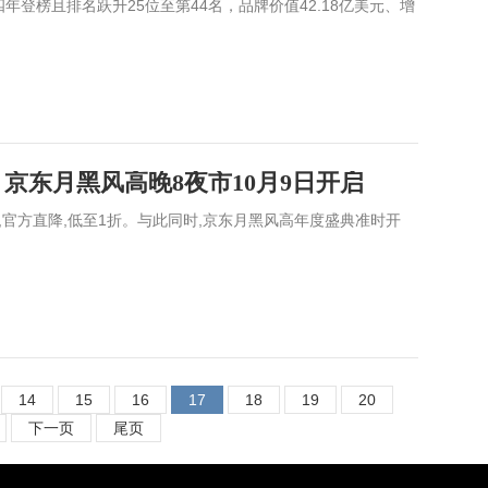
四年登榜且排名跃升25位至第44名，品牌价值42.18亿美元、增
京东月黑风高晚8夜市10月9日开启
开卖,官方直降,低至1折。与此同时,京东月黑风高年度盛典准时开
14
15
16
17
18
19
20
下一页
尾页