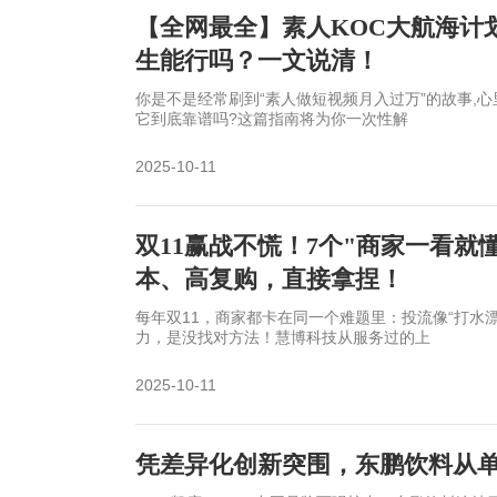
【全网最全】素人KOC大航海计
生能行吗？一文说清！
你是不是经常刷到“素人做短视频月入过万”的故事,心
它到底靠谱吗?这篇指南将为你一次性解
2025-10-11
双11赢战不慌！7个"商家一看
本、高复购，直接拿捏！
每年双11，商家都卡在同一个难题里：投流像“打水
力，是没找对方法！慧博科技从服务过的上
2025-10-11
凭差异化创新突围，东鹏饮料从