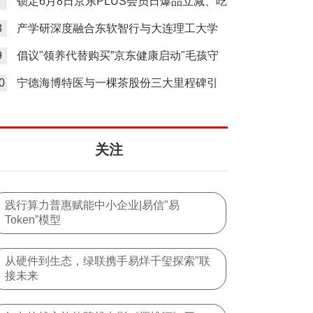
7
锁定6月8日京东PLUS会员日爆品立减、吃
喝玩乐
8
产学研深度融合东软智行与大连理工大学
联手打
9
倡议"领养代替购买”京东健康启动"毛孩守
护计
0
宁德海博特医与一棵茶股份三大里程碑引
领茶叶
关注
践行算力普惠赋能中小企业|易信"易
Token”模型
从硬件到生态，绿联携手易烊千玺探索"联
接未来