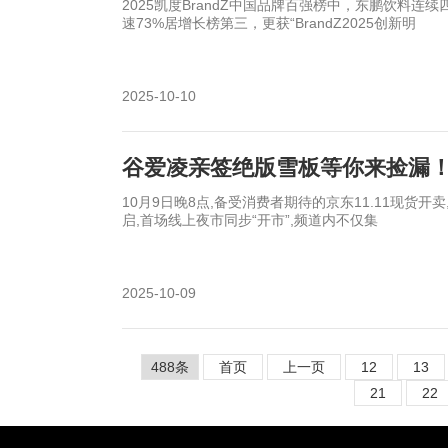
2025凯度BrandZ中国品牌百强榜中，东鹏饮料连续
速73%居增长榜第三，更获“BrandZ2025创新明
2025-10-10
谷爱凌亲签绝版雪板等你来捡漏！
10月9日晚8点,备受消费者期待的京东11.11现货
启,首场线上夜市同步“开市”,频道内不仅集
2025-10-09
488条
首页
上一页
12
13
21
22