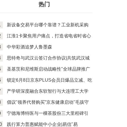
热门
1
新设备交易平台哪个靠谱？工业新机采购
的省钱
2
江淮1卡聚焦用户痛点，打造省电省时省心
纯电物
3
中华彩酒追梦人鲁墨森
4
思特奇与武汉云签订合作协议|共筑武汉城
市算力
5
圣基茨和尼维斯启动战略性"全球品牌推广
划”
6
锁定6月8日京东PLUS会员日爆品立减、吃
喝玩乐
7
产学研深度融合东软智行与大连理工大学
联手打
8
倡议"领养代替购买”京东健康启动"毛孩守
护计
9
宁德海博特医与一棵茶股份三大里程碑引
领茶叶
0
践行算力普惠赋能中小企业|易信"易