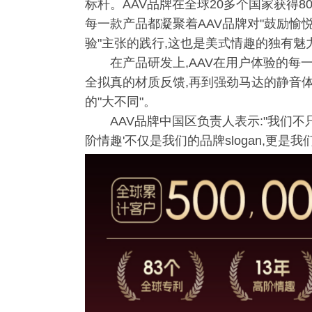
标杆。AAV品牌在全球20多个国家获得
每一款产品都凝聚着AAV品牌对"鼓励愉
验"主张的践行,这也是美式情趣的独有魅
在产品研发上,AAV在用户体验的每
全拟真的材质反馈,再到强劲马达的静音体
的"大不同"。
AAV品牌中国区负责人表示:"我们
阶情趣'不仅是我们的品牌slogan,更是我