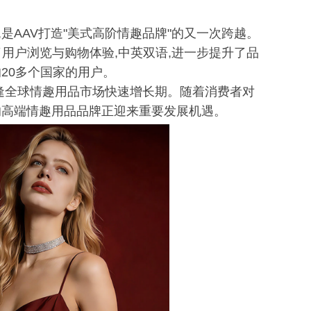
,是AAV打造"美式高阶情趣品牌"的又一次跨越。
用户浏览与购物体验,中英双语,进一步提升了品
的20多个国家的用户。
恰逢全球情趣用品市场快速增长期。随着消费者对
的高端情趣用品品牌正迎来重要发展机遇。