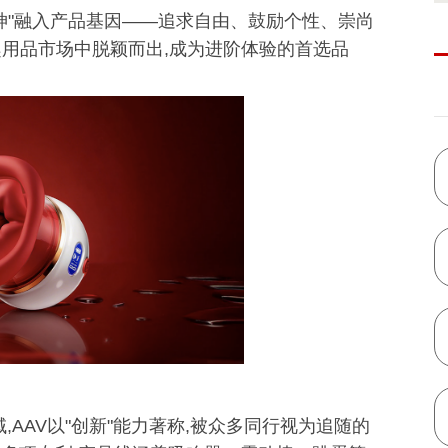
T
精神"融入产品基因——追求自由、鼓励个性、崇尚
趣用品市场中脱颖而出,成为进阶体验的首选品
域,AAV以"创新"能力著称,被众多同行视为追随的