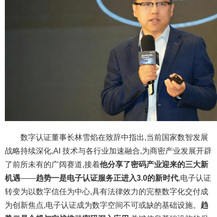
数字认证董事长林雪焰在致辞中指出,当前国家数智发展
战略持续深化,AI 技术与各行业加速融合,为商密产业发展开辟
了前所未有的广阔赛道,接着
他分享了密码产业迎来的三大新
机遇
——
趋势一是电子认证服务正进入3.0的新时代
,电子认证
转变为以数字信任为中心,具有法律效力的完整数字化交付成
为创新焦点,电子认证成为数字空间不可或缺的基础设施。
趋