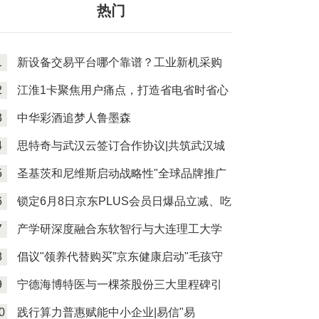
热门
1
新设备交易平台哪个靠谱？工业新机采购
的省钱
2
江淮1卡聚焦用户痛点，打造省电省时省心
纯电物
3
中华彩酒追梦人鲁墨森
4
思特奇与武汉云签订合作协议|共筑武汉城
市算力
5
圣基茨和尼维斯启动战略性"全球品牌推广
划”
6
锁定6月8日京东PLUS会员日爆品立减、吃
喝玩乐
7
产学研深度融合东软智行与大连理工大学
联手打
8
倡议"领养代替购买”京东健康启动"毛孩守
护计
9
宁德海博特医与一棵茶股份三大里程碑引
领茶叶
0
践行算力普惠赋能中小企业|易信"易