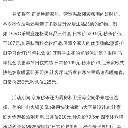
春节将至,正是焕新家居、营造温馨团圆氛围的好时机。
本次秒杀活动还精选了多款提升家居生活品质的好物。例
如,LOVO乐蜗意趣格调床品三件套,日常价539.9元,秒杀价低
至107元,其亲肤面料柔软舒适,保障全家人的优质睡眠;惠普护
眼学习台灯(马年礼盒版),其科学柔和的光能保护孩子眼睛,马
年礼盒装更添节日仪式感,日常价199元,秒杀价79元;米家欧式
快热炉取暖器即开即热,让客厅或浴室在寒冬里迅速温暖如春,
日常价250元,秒杀价125元。
活动期间,京东秒杀还为厨房和卫浴等空间带来超值选
择。美的IH电火锅(6.5L)采用快速沸腾与大容量设计,能让家
庭火锅聚餐热闹开席,日常价210元,秒杀价79.5元;四季沐歌增
压花洒套装(枪灰按键款)日常价要999元,秒杀价只要99元,其