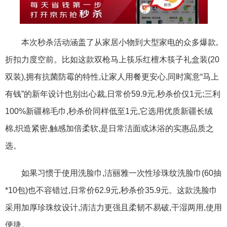
本次秒杀活动涵盖了从家居小物到大型家电的众多爆款,
折扣力度空前。比如这款双枪马上筷乐红檀木筷子礼盒装(20
双装),拥有抗菌防霉的特性,让家人用餐更安心,同时寓意“马上
有钱”的新年设计也别出心裁,日常价59.9元,秒杀价仅1元;三利
100%新疆棉毛巾,秒杀价同样低至1元,它选用优质新疆长绒
棉,织造紧密,触感加倍柔软,是日常洁面或沐浴的实惠品质之
选。
如果习惯于使用洗脸巾,洁丽雅一次性珍珠纹洗脸巾(60抽
*10包)也不容错过,日常价62.9元,秒杀价35.9元。这款洗脸巾
采用加厚珍珠纹设计,清洁力更强且柔韧不易破,干湿两用,使用
便捷。