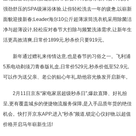
强劲舒压的SPA级淋浴体验,让你轻松洗去一年的疲惫,以崭新
面貌迎接新春;Leader海尔10公斤超薄滚筒洗衣机采用除菌洁
净与超薄设计,轻松应对春节大扫除与频繁洗涤需求,让新年生
活更高效清爽,日常价1899元,秒杀价只要919元。
新年通过赠礼来传情达意,也是春节的习俗之一。飞利浦
5系电动剃须刀青春版礼盒,日常价529元,秒杀价低至52.9元,
可以作为送父亲、老公的贴心年礼,助他容光焕发开启新年。
2月11日京东“家电家居超级秒杀日”,爆款直降、好礼纷
呈,更有覆盖城乡的便捷物流服务保障,是入手品质年货的绝佳
机会。快打开京东APP,进入“秒杀”频道,锁定心仪好物,以超值
价格开启马年崭新生活!