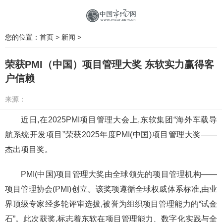
您的位置：
首页
>
新闻
>
荣获PMI（中国）项目管理大奖 东软实力赢得客
户信赖
来源：
近日,在2025PMI项目管理大会上,东软集团“海外车载导
航系统开发项目”荣获2025年度PMI(中国)项目管理大奖——
杰出项目奖。
PMI(中国)项目管理大奖由全球领先的项目管理机构——
项目管理协会(PMI)创立。该奖项遵循全球权威体系标准,由业
界顶级专家经多轮评审选拔,被誉为组织项目管理能力的“试金
石”。此次获奖,标志着东软在项目管理能力、数字化实践与全