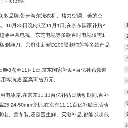
至1元抢购。
携手众多品牌,带来海尔洗衣机、格力空调、美的空
10月30日晚8点至11月1日,在京东国家补贴×
星超薄巨幕电视、东芝电视等多款百吋电视仅需1
巅峰版剃须刀、京鲜生新鲜D200黑刺榴莲等多款产品
0日晚8点至11月1日,京东国家补贴×百亿补贴频道
计
不用等满减,至高可省万元。
家用电冰箱,在京东11.11百亿补贴日活动期间,百补
Z5 24-50mm套机,在京东11.11百亿补贴日活动
是换家电、置冬装,还是囤生鲜、买滋补品,都能以超低
1