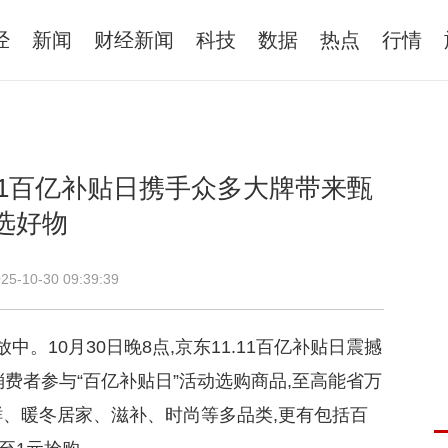
经
新闻
财经新闻
科技
数据
热点
行情
11百亿补贴日携手众多大牌带来甄
选好物
25-10-30 09:39:39
放中。10月30日晚8点,京东11.11百亿补贴日震撼
消费者参与“百亿补贴日”活动选购商品,至高能省万
鲜、暖冬居家、滋补、时尚等多品类,更有包括百