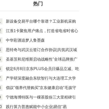
热门
1
新设备交易平台哪个靠谱？工业新机采购
的省钱
2
江淮1卡聚焦用户痛点，打造省电省时省心
纯电物
3
中华彩酒追梦人鲁墨森
4
思特奇与武汉云签订合作协议|共筑武汉城
市算力
5
圣基茨和尼维斯启动战略性"全球品牌推广
划”
6
锁定6月8日京东PLUS会员日爆品立减、吃
喝玩乐
7
产学研深度融合东软智行与大连理工大学
联手打
8
倡议"领养代替购买”京东健康启动"毛孩守
护计
9
宁德海博特医与一棵茶股份三大里程碑引
领茶叶
0
践行算力普惠赋能中小企业|易信"易