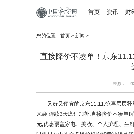
首页
资讯
财
您的位置：
首页
>
新闻
>
直接降价不凑单！京东11.
来源：
20
又好又便宜的京东11.11,惊喜层层释
来袭,连续3天疯狂加补,直接降价不凑单!
元,优惠覆盖家电、美妆、个人护理、生