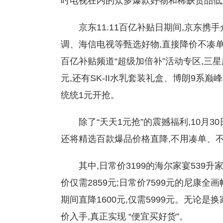
吋电视在内的众多爆款好物和稀缺货品低
京东11.11百亿补贴日期间,京东
调、海信电视等甄选好物,直接降价不凑单。
百亿补贴频道“超级加倍补”活动专区,三
元,还有SK-II水乳套装礼盒、博朗9系
统统1元开抢。
除了“天天1元抢”的震撼福利,10月3
还将精选百款爆品价格直降,不用凑单、
其中,日常价3199的海尔家宴539升
价仅需2859元;日常价7599元的尼康全画幅
期间直降1600元,仅需5999元。无论
价入手,真正实现 “便宜买好货”。