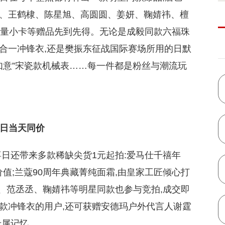
、王鹤棣、陈星旭、高圆圆、姜妍、鞠婧祎、檀
限量小卡等赠品先到先得。无论是成毅同款六福珠
合一冲锋衣,还是樊振东征战国际赛场所用的日默
如意”宋瓷款机械表……每一件都是粉丝与潮流玩
日当天同价
喜日还带来多款稀缺尖货1元起拍:爱马仕千禧年
藏价值;兰蔻90周年典藏菁纯面霜,由皇家工匠倾心打
祖、范丞丞、鞠婧祎等明星同款也参与竞拍,成交即
款冲锋衣的用户,还可获赠安德玛户外代言人谢霆
专属记忆。