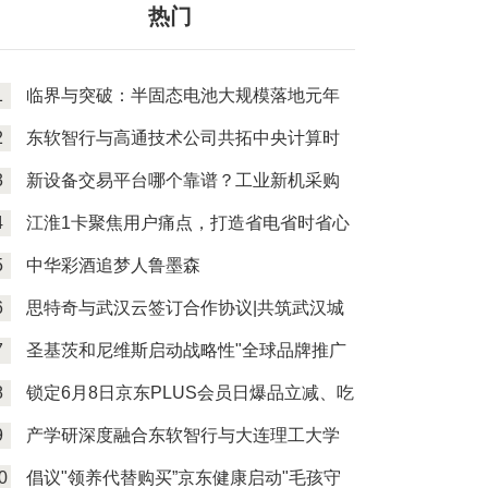
热门
1
临界与突破：半固态电池大规模落地元年
探寻产
2
东软智行与高通技术公司共拓中央计算时
代汽车
3
新设备交易平台哪个靠谱？工业新机采购
的省钱
4
江淮1卡聚焦用户痛点，打造省电省时省心
纯电物
5
中华彩酒追梦人鲁墨森
6
思特奇与武汉云签订合作协议|共筑武汉城
市算力
7
圣基茨和尼维斯启动战略性"全球品牌推广
划”
8
锁定6月8日京东PLUS会员日爆品立减、吃
喝玩乐
9
产学研深度融合东软智行与大连理工大学
联手打
0
倡议"领养代替购买”京东健康启动"毛孩守