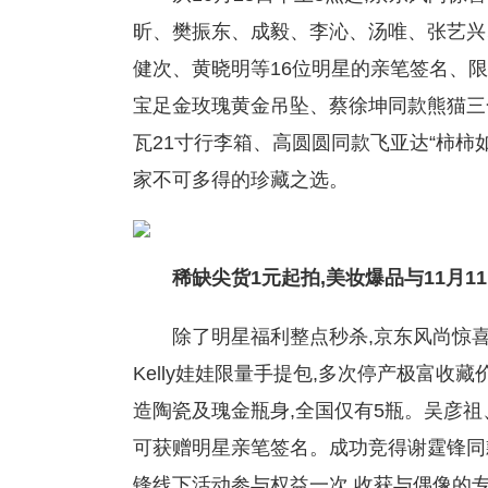
昕、樊振东、成毅、李沁、汤唯、张艺兴
健次、黄晓明等16位明星的亲笔签名、
宝足金玫瑰黄金吊坠、蔡徐坤同款熊猫三
瓦21寸行李箱、高圆圆同款飞亚达“柿柿
家不可多得的珍藏之选。
稀缺尖货1元起拍,
美妆爆品
与
11
月
11
除了明星福利整点秒杀,京东风尚惊
Kelly娃娃限量手提包,多次停产极富收
造陶瓷及瑰金瓶身,全国仅有5瓶。吴彦
可获赠明星亲笔签名。成功竞得谢霆锋同
锋线下活动参与权益一次,收获与偶像的