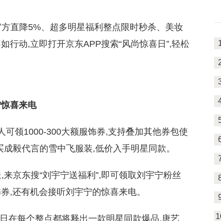
官方直降5%、超多明星福利整点限时秒杀、美妆
如行动,立即打开京东APP搜索“风尚惊喜日”,轻松
宁惊喜来电
人可领1000-300大额服饰券,支持叠加其他券包使
买成毅代言的雪中飞服装,低价入手明星同款。
计
,来京东搜“刘宇宁送福利”,即可领取刘宇宁粉丝
服饰券,还有机会接听刘宇宁的惊喜来电。
1
惊喜日在每个整点都将释出一款明星同款爆品,唐艺