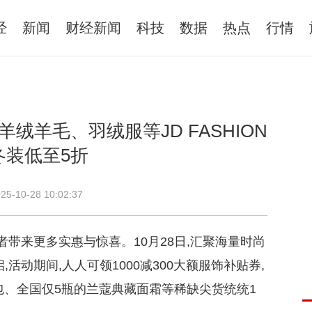
经
新闻
财经新闻
科技
数据
热点
行情
羊绒羊毛、羽绒服等JD FASHION
冬装低至5折
25-10-28 10:02:37
费者带来更多实惠与惊喜。10月28日,汇聚海量时尚
,活动期间,人人可领1000减300大额服饰补贴券,
提包、全国仅5瓶的兰蔻典藏面霜等稀缺尖货统统1