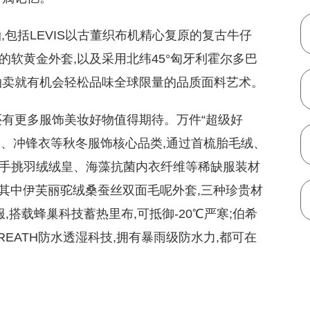
,包括LEVIS以古董织布机精心复原的复古牛仔
软黄金外套,以及采用北纬45°匈牙利霍尔多巴
拍卖就有机会轻松品味全球限量的品质面料艺术。
还有更多服饰美妆好物值得期待。万件“超级好
衣、冲锋衣等秋冬服饰核心品类,通过首梳胎毛绒、
手挑羽绒绒皇、海藻抗菌内衣纤维等稀缺服装材
。其中伊芙丽驼绒桑蚕丝双面毛呢外套,三种珍贵材
,搭载蜂巢科技蓄热里布,可抵御-20℃严寒;伯希
REATH防水透湿科技,拥有暴雨级防水力,都可在