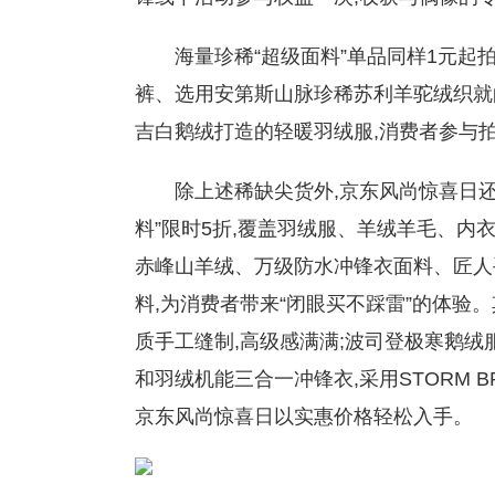
海量珍稀“超级面料”单品同样1元起拍
裤、选用安第斯山脉珍稀苏利羊驼绒织就的
吉白鹅绒打造的轻暖羽绒服,消费者参与
除上述稀缺尖货外,京东风尚惊喜日
料”限时5折,覆盖羽绒服、羊绒羊毛、内
赤峰山羊绒、万级防水冲锋衣面料、匠人
料,为消费者带来“闭眼买不踩雷”的体验
质手工缝制,高级感满满;波司登极寒鹅绒服
和羽绒机能三合一冲锋衣,采用STORM B
京东风尚惊喜日以实惠价格轻松入手。