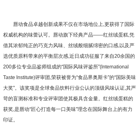
唇动食品卓越创新成果不仅在市场地位上,更获得了国际
权威机构的味蕾认可。唇动旗下经典产品——红丝绒蛋糕,凭
借其浓郁纯正的巧克力风味、丝绒般细腻绵密的口感,以及严
选优质原料带来的平衡层次感,近日成功征服了来自20余国的
200多位专业品鉴师组成的“国际风味评鉴所”(International
Taste Institute)评审团,荣获被誉为“食品界奥斯卡”的“国际美味
大奖”。该奖项是全球食品饮料行业公认的顶级风味认证,其严
苛的盲测标准和专业评审团使其极具含金量。红丝绒蛋糕的
获奖,是唇动“匠心打造每一口美味”理念在国际舞台上的有力
印证。