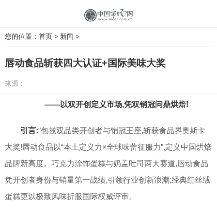
您的位置：
首页
>
新闻
>
唇动食品斩获四大认证+国际美味大奖
来源：
——以双开创定义市场,凭双销冠问鼎烘焙!
引言:
“包揽双品类开创者与销冠王座,斩获食品界奥斯卡
大奖!唇动食品以“本土定义力×全球味蕾征服力”,定义中国烘焙
品牌新高度。巧克力涂饰蛋糕与奶盖吐司两大赛道,唇动食品
凭开创者身份与销量第一战绩,引领行业创新浪潮;经典红丝绒
蛋糕更以极致风味折服国际权威评审。